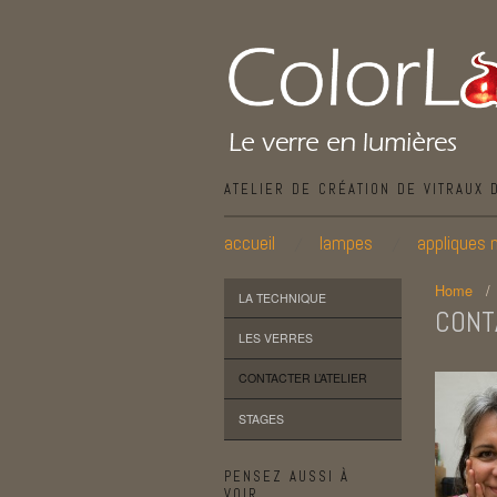
ATELIER DE CRÉATION DE VITRAUX 
accueil
lampes
appliques 
Home
LA TECHNIQUE
CONT
LES VERRES
CONTACTER L’ATELIER
STAGES
PENSEZ AUSSI À
VOIR…