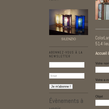
ColorLa
SILENZIO
514 lie
Accueil 
ABONNEZ-VOUS À LA
NEWSLETTER
Votre no
Votre e-m
Objet
Évènements à
venir