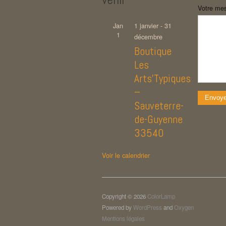
Votre mes
Jan
1 janvier
-
31
1
décembre
Boutique
Les
Arts’Typiques
–
Sauveterre-
de-Guyenne
33540
Voir le calendrier
Copyright © 2026
ColorLamp
Powered by
WordPress
and
Oxygen
Mentions légales