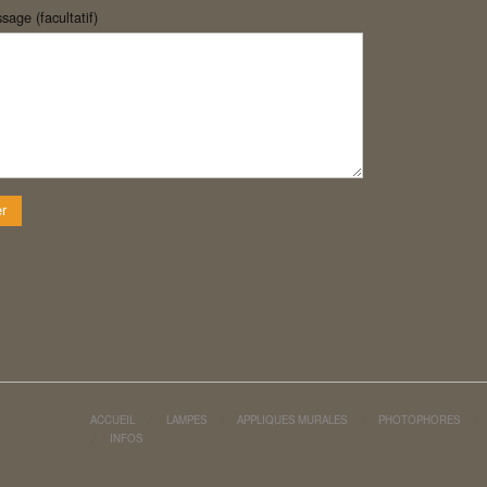
sage (facultatif)
ACCUEIL
LAMPES
APPLIQUES MURALES
PHOTOPHORES
INFOS