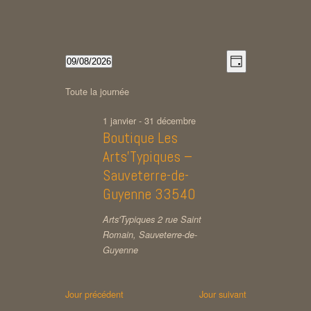
Navigation
Navigation
Évènements
09/08/2026
Jour
Sélectionnez
de
par
une
for
Toute la journée
vues
consultatio
date.
Évènement
1 janvier
-
31 décembre
9
Boutique Les
Arts’Typiques –
août
Sauveterre-de-
Guyenne 33540
2026
Arts'Typiques
2 rue Saint
Romain, Sauveterre-de-
Guyenne
Jour précédent
Jour suivant