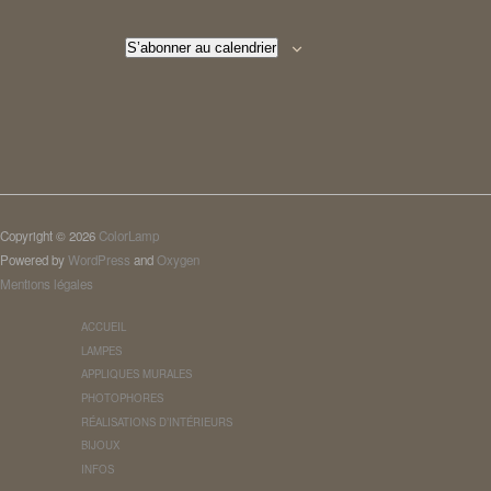
S’abonner au calendrier
Copyright © 2026
ColorLamp
Powered by
WordPress
and
Oxygen
Mentions légales
ACCUEIL
LAMPES
APPLIQUES MURALES
PHOTOPHORES
RÉALISATIONS D’INTÉRIEURS
BIJOUX
INFOS