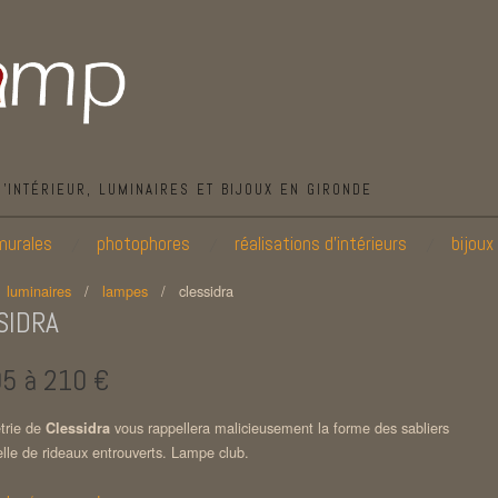
D’INTÉRIEUR, LUMINAIRES ET BIJOUX EN GIRONDE
murales
photophores
réalisations d’intérieurs
bijoux
/
luminaires
/
lampes
/
clessidra
SIDRA
5 à 210 €
trie de
vous rappellera malicieusement la forme des sabliers
Clessidra
le de rideaux entrouverts. Lampe club.