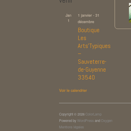
venir
Jan
1 janvier
-
31
1
décembre
Boutique
Les
Arts’Typiques
–
Sauveterre-
de-Guyenne
33540
Voir le calendrier
Copyright © 2026
ColorLamp
Powered by
WordPress
and
Oxygen
Mentions légales