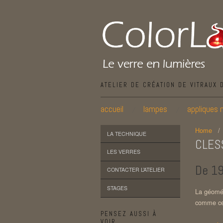
ATELIER DE CRÉATION DE VITRAUX 
accueil
lampes
appliques 
Home
LA TECHNIQUE
CLES
LES VERRES
De 19
CONTACTER L’ATELIER
STAGES
La géomé
comme cel
PENSEZ AUSSI À
VOIR…