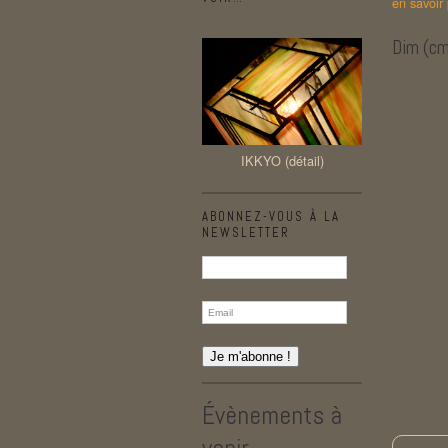
en savoir
Dim (cm
IKKYO (détail)
ABONNEZ-VOUS À LA
NEWSLETTER
Évènements à