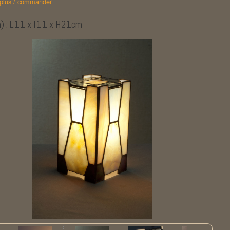
 plus / commander
) : L11 x l11 x H21cm