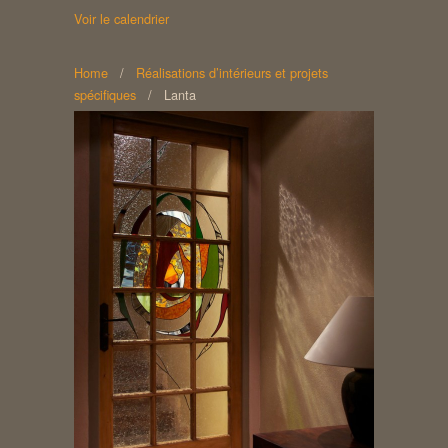
Voir le calendrier
Home
/
Réalisations d’intérieurs et projets
spécifiques
/
Lanta