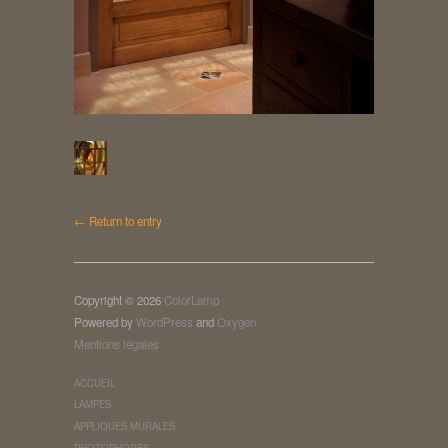
← Return to entry
Copyright © 2026
ColorLamp
Powered by
WordPress
and
Oxygen
Mentions légales
ACCUEIL
LAMPES
APPLIQUES MURALES
PHOTOPHORES