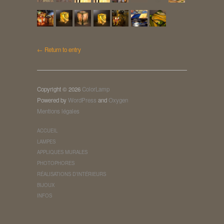
← Return to entry
Copyright © 2026
ColorLamp
Powered by
WordPress
and
Oxygen
Mentions légales
ACCUEIL
LAMPES
APPLIQUES MURALES
PHOTOPHORES
RÉALISATIONS D’INTÉRIEURS
BIJOUX
INFOS