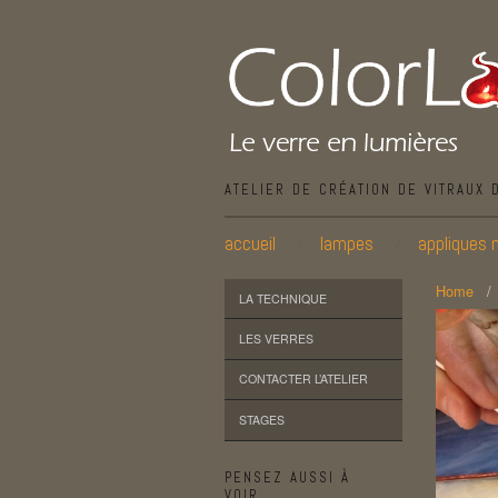
ATELIER DE CRÉATION DE VITRAUX 
accueil
lampes
appliques 
Home
LA TECHNIQUE
LES VERRES
CONTACTER L’ATELIER
STAGES
PENSEZ AUSSI À
VOIR…