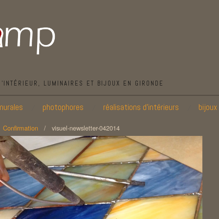
D’INTÉRIEUR, LUMINAIRES ET BIJOUX EN GIRONDE
murales
photophores
réalisations d’intérieurs
bijoux
/
Confirmation
/
visuel-newsletter-042014