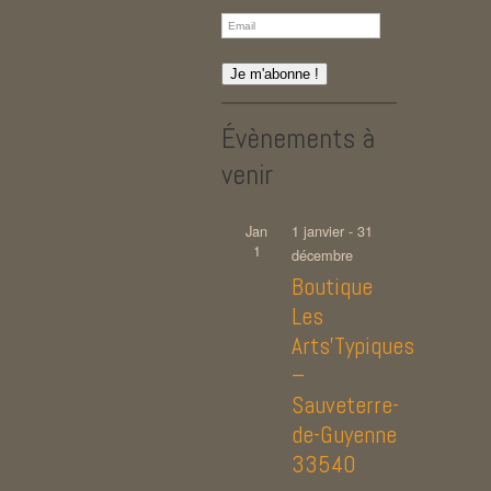
Évènements à
venir
Jan
1 janvier
-
31
1
décembre
Boutique
Les
Arts’Typiques
–
Sauveterre-
de-Guyenne
33540