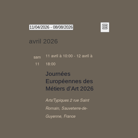
Navigation
Navigation
Évènements
11/04/2026
 - 
08/08/2026
Liste
Sélectionnez
de
par
une
avril 2026
vues
consultati
date.
Évènement
11 avril à 10:00
-
12 avril à
sam
11
18:00
Journées
Européennes des
Métiers d’Art 2026
Arts'Typiques
2 rue Saint
Romain, Sauveterre-de-
Guyenne, France