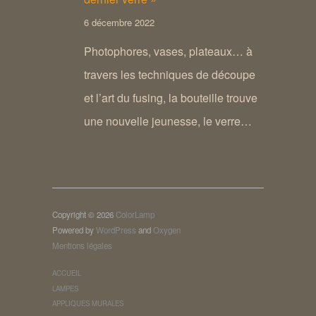
6 décembre 2022
Photophores, vases, plateaux… à
travers les techniques de découpe
et l’art du fusing, la bouteille trouve
une nouvelle jeunesse, le verre…
Copyright © 2026
ColorLamp
Powered by
WordPress
and
Oxygen
Mentions légales
ACCUEIL
LAMPES
APPLIQUES MURALES