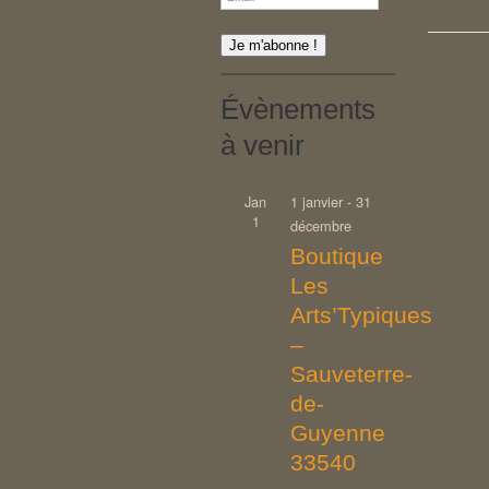
Évènements
à venir
Jan
1 janvier
-
31
1
décembre
Boutique
Les
Arts’Typiques
–
Sauveterre-
de-
Guyenne
33540