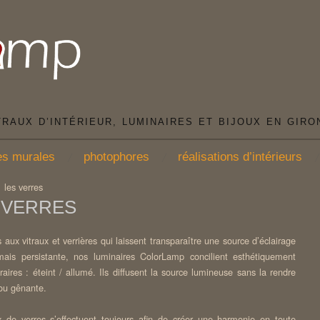
TRAUX D’INTÉRIEUR, LUMINAIRES ET BIJOUX EN GIRO
es murales
photophores
réalisations d’intérieurs
/
les verres
 VERRES
aux vitraux et verrières qui laissent transparaître une source d’éclairage
mais persistante, nos luminaires ColorLamp concilient esthétiquement
raires : éteint / allumé. Ils diffusent la source lumineuse sans la rendre
 ou gênante.
 de verres s’effectuent toujours afin de créer une harmonie en toute