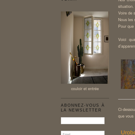
situation.
Voire de 
Nous les 
Pour que 
Voici qu
d’apparen
couloir et entrée
ABONNEZ-VOUS À
Ci-dessou
LA NEWSLETTER
que vous 
Urob