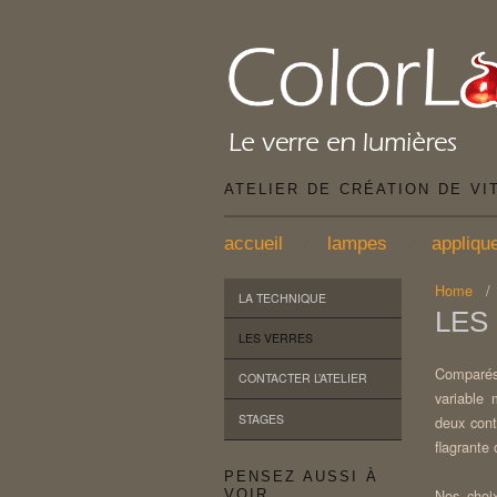
ATELIER DE CRÉATION DE VI
accueil
lampes
appliqu
Home
LA TECHNIQUE
LES
LES VERRES
Comparés 
CONTACTER L’ATELIER
variable 
STAGES
deux cont
flagrante
PENSEZ AUSSI À
Nos choix
VOIR…