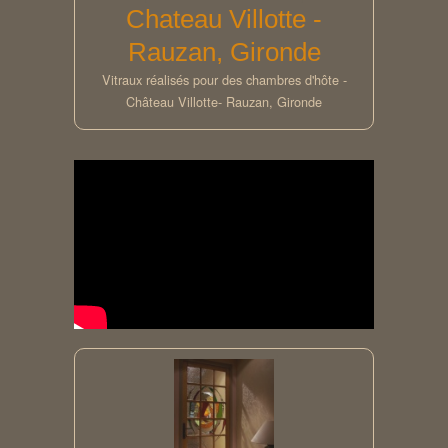
Chateau Villotte -
Rauzan, Gironde
Vitraux réalisés pour des chambres d'hôte -
Château Villotte- Rauzan, Gironde