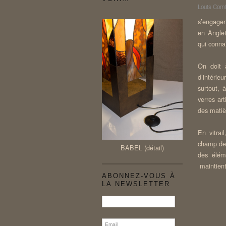
Louis Comf
s’engager
en Anglet
qui conna
On doit à
d’intérie
surtout, 
verres ar
des matiè
En vitrail
champ de 
BABEL (détail)
des élém
maintient 
ABONNEZ-VOUS À
LA NEWSLETTER