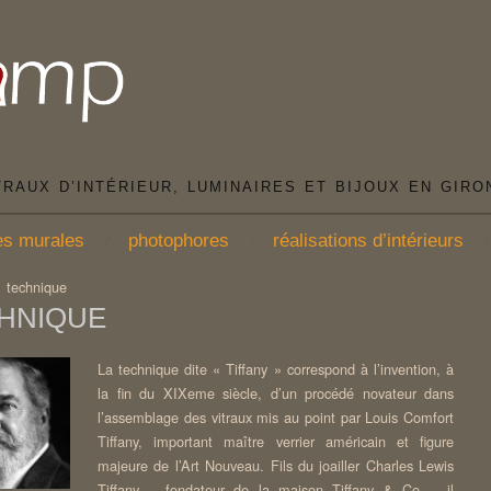
TRAUX D’INTÉRIEUR, LUMINAIRES ET BIJOUX EN GIRO
es murales
photophores
réalisations d’intérieurs
/
technique
HNIQUE
La technique dite « Tiffany » correspond à l’invention, à
la fin du XIXeme siècle, d’un procédé novateur dans
l’assemblage des vitraux mis au point par Louis Comfort
Tiffany, important maître verrier américain et figure
majeure de l’Art Nouveau. Fils du joailler Charles Lewis
Tiffany – fondateur de la maison Tiffany & Co -, il