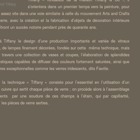
ort Tiffany
s’orientera dans un premier temps vers la peinture, pour
 assez vite dans une voie similaire à celle du mouvement Arts and Crafts
erre, avec la création et la fabrication d’objets de décoration intérieure
îtront un succès notoire pendant près de quarante ans.
 Tiffany le design d’une production importante et variée de vitraux
ur, de lampes finement décorées, fondée sur cette même technique, mais
à travers une collection de vases et coupes, l’élaboration de splendides
tistiques capables de diffuser des couleurs fortement saturées, ainsi que
res exceptionnelles comme les verres iridescents, dits Favrile.
, la technique « Tiffany » consiste pour l’essentiel en l’utilisation d’un
cuivre qui sertit chaque pièce de verre ; on procède alors à l’assemblage
ents par une soudure de ces champs à l’étain, qui par capillarité,
les pièces de verre serties.