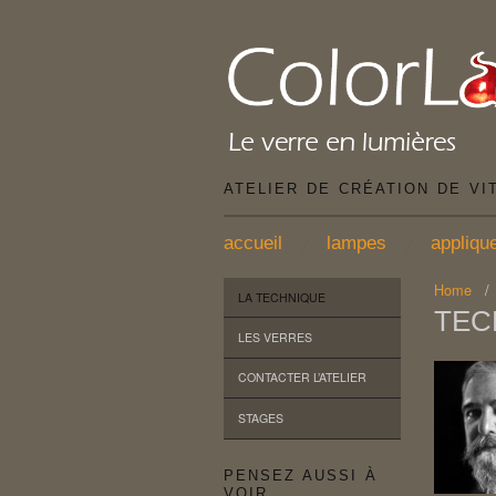
ATELIER DE CRÉATION DE VI
accueil
lampes
appliqu
Home
LA TECHNIQUE
TEC
LES VERRES
CONTACTER L’ATELIER
STAGES
PENSEZ AUSSI À
VOIR…