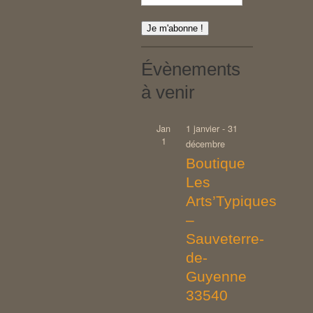
Évènements
à venir
Jan
1 janvier
-
31
1
décembre
Boutique
Les
Arts’Typiques
–
Sauveterre-
de-
Guyenne
33540