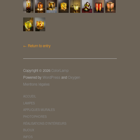
← Return to entry
Copyright © 2026
ColorLamp
Powered by
WordPress
and
Oxygen
Mentions légales
ACCUEIL
LAMPES
APPLIQUES MURALES
PHOTOPHORES
RÉALISATIONS D’INTÉRIEURS
BIJOUX
INFOS