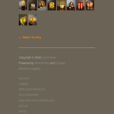
← Return to entry
Copyright © 2026
ColorLamp
Powered by
WordPress
and
Oxygen
Mentions légales
ACCUEIL
LAMPES
APPLIQUES MURALES
PHOTOPHORES
RÉALISATIONS D’INTÉRIEURS
BIJOUX
INFOS