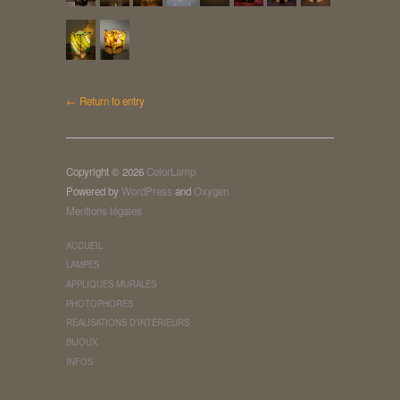
← Return to entry
Copyright © 2026
ColorLamp
Powered by
WordPress
and
Oxygen
Mentions légales
ACCUEIL
LAMPES
APPLIQUES MURALES
PHOTOPHORES
RÉALISATIONS D’INTÉRIEURS
BIJOUX
INFOS