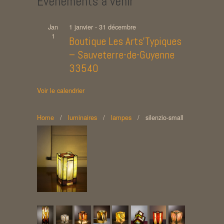
Évènements à venir
Jan
1 janvier
-
31 décembre
1
Boutique Les Arts’Typiques
– Sauveterre-de-Guyenne
33540
Voir le calendrier
Home
/
luminaires
/
lampes
/
silenzio-small