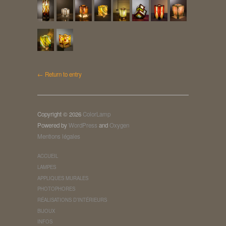
← Return to entry
Copyright © 2026
ColorLamp
Powered by
WordPress
and
Oxygen
Mentions légales
ACCUEIL
LAMPES
APPLIQUES MURALES
PHOTOPHORES
RÉALISATIONS D’INTÉRIEURS
BIJOUX
INFOS