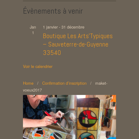
Évènements à venir
Jan
1 janvier
-
31 décembre
1
Boutique Les Arts’Typiques
– Sauveterre-de-Guyenne
33540
Voir le calendrier
Home
/
Confirmation d’inscription
/
maket-
voeux2017