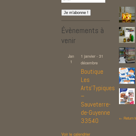
Évènements à
venir
Jan
1 janvier
-
31
1
décembre
Boutique
Les
Arts’Typiques
–
Sauveterre-
de-Guyenne
← Return t
33540
Voir le calendrier