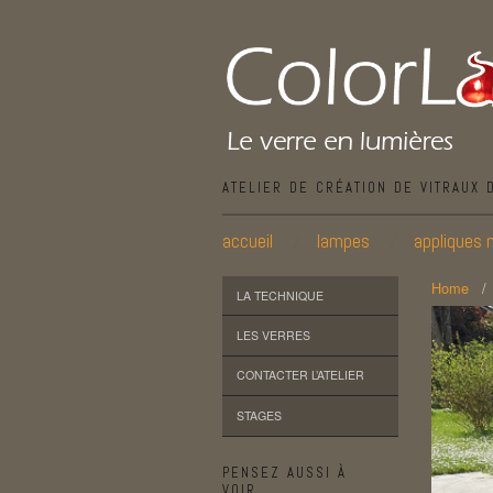
ATELIER DE CRÉATION DE VITRAUX 
accueil
lampes
appliques 
Home
LA TECHNIQUE
LES VERRES
CONTACTER L’ATELIER
STAGES
PENSEZ AUSSI À
VOIR…