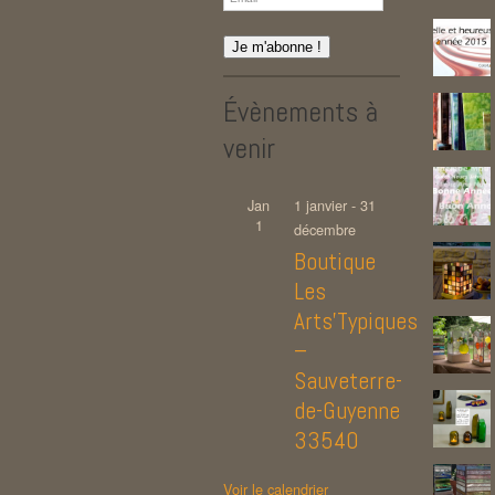
Évènements à
venir
Jan
1 janvier
-
31
1
décembre
Boutique
Les
Arts’Typiques
–
Sauveterre-
de-Guyenne
33540
Voir le calendrier