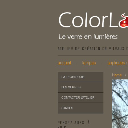
ATELIER DE CRÉATION DE VITRAUX 
accueil
lampes
appliques 
Home
LA TECHNIQUE
LES VERRES
CONTACTER L’ATELIER
STAGES
PENSEZ AUSSI À
VOIR…