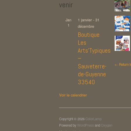
venir
Jan
1 janvier
-
31
1
décembre
Boutique
Les
Arts’Typiques
–
← Return t
Sauveterre-
de-Guyenne
33540
Voir le calendrier
Copyright © 2026
ColorLamp
Powered by
WordPress
and
Oxygen