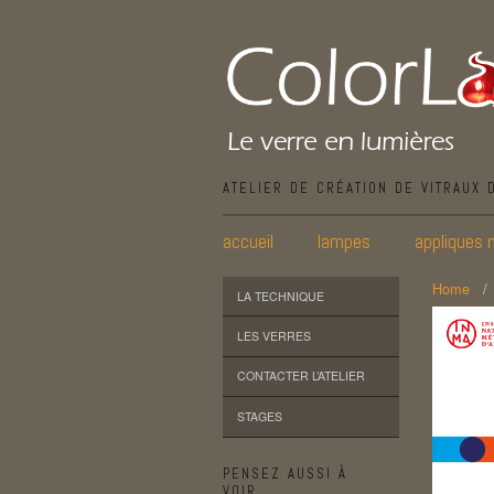
ATELIER DE CRÉATION DE VITRAUX 
accueil
lampes
appliques 
Home
LA TECHNIQUE
LES VERRES
CONTACTER L’ATELIER
STAGES
PENSEZ AUSSI À
VOIR…