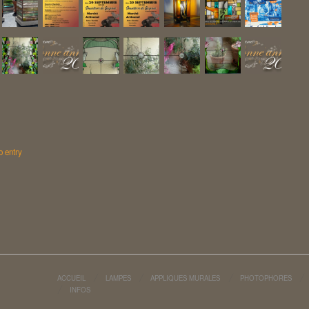
o entry
ACCUEIL
LAMPES
APPLIQUES MURALES
PHOTOPHORES
INFOS