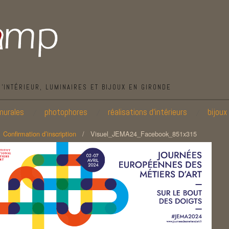
D’INTÉRIEUR, LUMINAIRES ET BIJOUX EN GIRONDE
murales
photophores
réalisations d’intérieurs
bijoux
/
Confirmation d’inscription
/
Visuel_JEMA24_Facebook_851x315