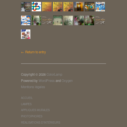
← Return to entry
Copyright © 2026
ColorLamp
Powered by
WordPress
and
Oxygen
Mentions légales
ACCUEIL
LAMPES
APPLIQUES MURALES
PHOTOPHORES
RÉALISATIONS D’INTÉRIEURS