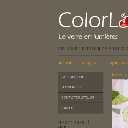
ATELIER DE CRÉATION DE VITRAUX 
accueil
lampes
appliques 
Home
LA TECHNIQUE
LES VERRES
CONTACTER L’ATELIER
STAGES
PENSEZ AUSSI À
VOIR…