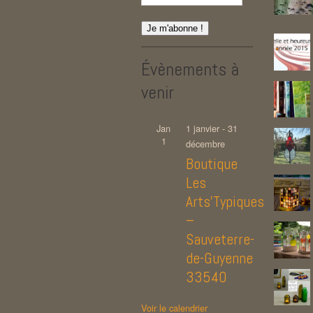
Évènements à
venir
Jan
1 janvier
-
31
1
décembre
Boutique
Les
Arts’Typiques
–
Sauveterre-
de-Guyenne
33540
Voir le calendrier