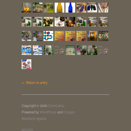
← Return to entry
Copyright © 2026
ColorLamp
Powered by
WordPress
and
Oxygen
Mentions légales
ACCUEIL