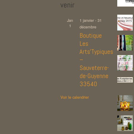
venir
Jan
1 janvier
-
31
1
décembre
Boutique
Les
Arts’Typiques
–
Sauveterre-
de-Guyenne
33540
Voir le calendrier