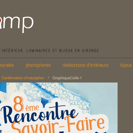
D’INTÉRIEUR, LUMINAIRES ET BIJOUX EN GIRONDE
murales
photophores
réalisations d’intérieurs
bijoux
/
Confirmation d’inscription
/
GraphiqueCollé-1