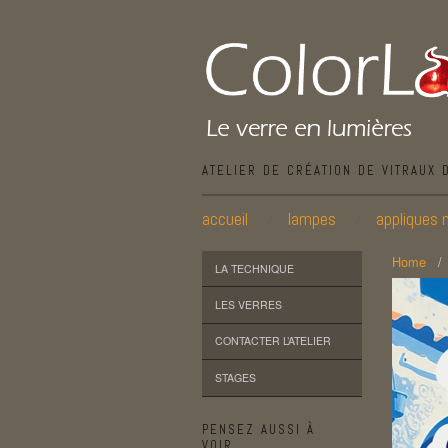
ATELIER DE CRÉATION DE VITRAUX 
accueil
lampes
appliques 
Home
LA TECHNIQUE
LES VERRES
CONTACTER L’ATELIER
STAGES
PENSEZ AUSSI À
VOIR…